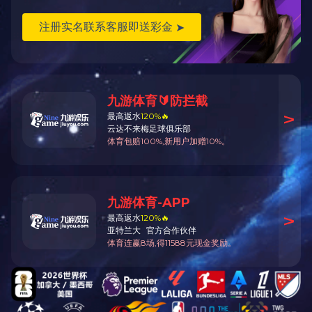
上一篇：
医疗净化：集中空调通风
下一篇：
医院产妇手术室与产妇病
系统标准区别更高效
房的设计
相关文章
手术室净化级别：百级层流让现
手术室净化级别：百级、千级、
代医疗迈上新台阶
万级、十万级、三十万级
手术室净化级别层层分 空气中洁
手术室净化级别层层分 空气中洁
净概念各不同
净概念各不同
手术室净化系统施工准备研究
手术室净化相关原理分析
手术室净化的行业发展趋势
手术室净化的布局方式
星空online（中国）
手术室净化工程
实验室净化工程
消毒供应室工程
ICU净化装修工程
中心供氧工程
洁净厂房工程