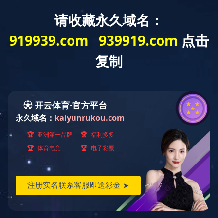
24小时电话
18980800355
主页
星空online（中国）
星空网页版登录页面入口
星空online（中国
新闻动态
关于我们
当前位置 ：
主页
/
星空网页版登录页面入口
/
手术室净化
/ 正文
医疗器械净化：医用腹腔镜器械的术后
清洗
华锐净化 / 2021-02-13 11:56:19 / 阅读
587次
医疗器械净化：医用腹腔镜器械的术后清洗 文章摘要：济南
医用工程的小编就根据医疗器械净化的相关知识来和大家详
细聊一聊医用腹腔镜器械于酶剂清洗和消毒灭菌两个重要环
节之中的具体操作流程吧。
现如今，随着医用净化工程不断得到发展，医疗器械净化也上升到了一个全