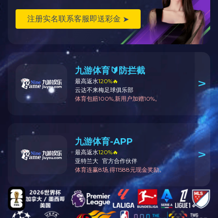
顶尖级水准层流手术室净化工程建设方面，拥有着相当之雄厚的技术实力以及施
工经验，具备有ISO环境管理体系与ISO质量管理体系双重认证资质，信誉有保
障，绝对值得托付!
九游平台
|
星空官网
|
开云线上平台（集团）官方网站
|
多宝在线(中国)唯一官方
网站
|
开云手机注册_开云（中国）
|
开云电子_开云电子（中国）
|
星空网页版官
网_星空（中国）
|
九游网·官方端网站登录入口
|
milan米兰官网_米兰(中国)
|
上一篇：
实施山东医院手术室净化
下一篇：
层流净化手术室净化工作
工程 并非一劳永逸
流程管理
相关文章
手术室净化级别：百级层流让现
手术室净化级别：百级、千级、
代医疗迈上新台阶
万级、十万级、三十万级
手术室净化级别层层分 空气中洁
手术室净化级别层层分 空气中洁
净概念各不同
净概念各不同
手术室净化系统施工准备研究
手术室净化相关原理分析
手术室净化的行业发展趋势
手术室净化的布局方式
星空online（中国）
手术室净化工程
实验室净化工程
消毒供应室工程