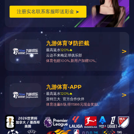
四、回风口的设置
回风口的设置对保证层流手术室合理的气流起决定作用，在室内压力允许状
态下，层流手术室公司在设计时，回风口应增设初效乃至中效过滤网，否则在室
内人员操作以及术前、术后的清理工作中，回风中可能含有较多的毛发和纺织纤
维等，这些纤维通过回风管路被吸入，一方面很容易使管道积尘滋菌，另一方面
机组内初效过滤器受污染会加快过滤网的更换频率，从而增加了维护费用。
综上所述，层流手术室公司应跳出工业洁净技术思路，在回风段、新风段、
排风段，加装初、中效过滤器，通过经济有效的方法控制压力，可大大减少设备
的投资，节省运行保养费用，方便维修。经实践证明，这些思路与方法是正确、
可行的。
九游平台
|
星空官网
|
开云线上平台（集团）官方网站
|
多宝在线(中国)唯一官方
网站
|
开云手机注册_开云（中国）
|
开云电子_开云电子（中国）
|
星空网页版官
网_星空（中国）
|
九游网·官方端网站登录入口
|
milan米兰官网_米兰(中国)
|
上一篇：
层流手术室人员的管理
下一篇：
层流手术室公司如何建设
高效安全无菌手术室
相关文章
手术室净化级别：百级层流让现
手术室净化级别：百级、千级、
代医疗迈上新台阶
万级、十万级、三十万级
手术室净化级别层层分 空气中洁
手术室净化级别层层分 空气中洁
净概念各不同
净概念各不同