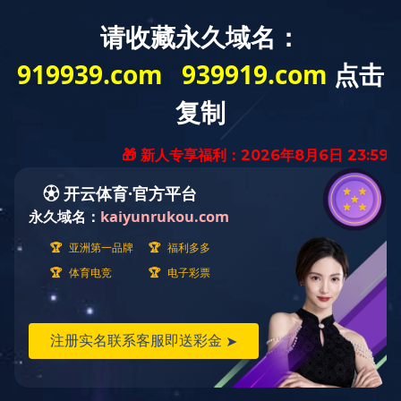
24小时电话
18980800355
主页
星空online（中国）
星空网页版登录页面入口
星空online（中国
新闻动态
关于我们
当前位置 ：
主页
/
星空网页版登录页面入口
/
手术室净化
/ 正文
层流手术室公司净化系统设计思路与方
法
华锐净化 / 2021-03-16 12:22:28 / 阅读
666次
层流手术室公司净化系统设计思路与方法 文章摘要：如何在
保证层流手术室污染控制的基础上，使其净化系统设计既合
理又节能呢?层流手术室公司就这个问题进行分析探讨，供大
家参考。
目前，很多医院的层流手术室在设计过程中只强调净化的级别，却忽略了净