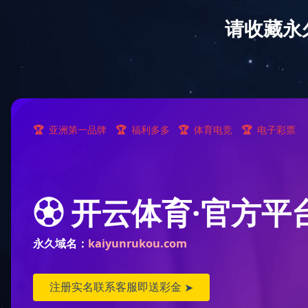
专业洁净室净化工
设计、施工、维护
主页
星空online（中国）
星空网
当前位置 ：
主页
/
星空网页版登录页面入口
/
厂房净化
/ 正文
华锐净
烘干房和烘干机的区别
烘干房
和烘干机到底有
是一个东西，有什么区别。那下面我们就来说明一
很多人习惯性的把烘干机和烘干房等同于一种设备
客户的认知习惯使他们不得不这么“糊里糊涂”的销
设备时一定要仔细区分。烘干机和烘干房从表面上