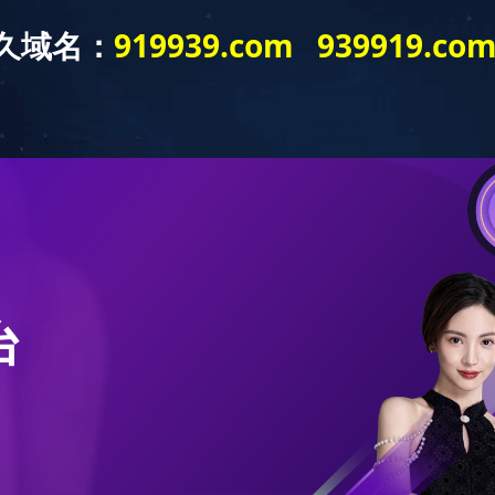
程
页版登录页面入口
星空online（中国）
新闻动
烘干房和烘干机的区别
化 / 2021-03-25 09:09:07 / 阅读
24436次
什么区别呢？我们做的是烘干房，最近有很多朋友就来问我们烘
下。
，其实这二者是有区别的，一些生产厂家也了解这其中的区别
售。随着烘干机市场日益繁荣，选购设备的企业也越来越多。对于
看所要达到的目的是一样的，但是却不能混为一用。