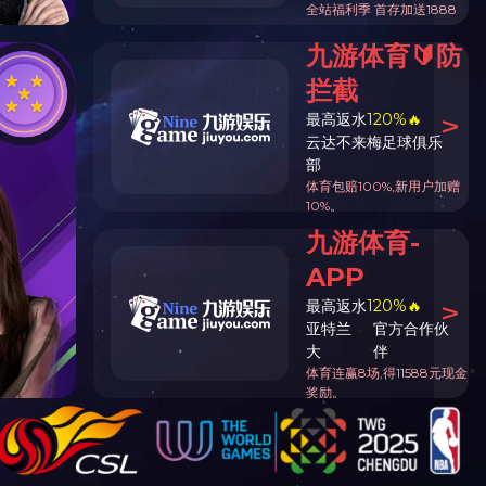
们有本质上的区
两种。
要人工看管的，
价格来说也相对于
植户车间和中小型
个过程都是自动
工厂场地面积。加
的，最好还是做
页版官网_星空（中国）