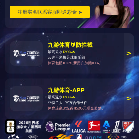
相关文章
手术室净化级别：百级层流让现
手术室净化级别：百级、千级、
代医疗迈上新台阶
万级、十万级、三十万级
手术室净化级别层层分 空气中洁
手术室净化级别层层分 空气中洁
净概念各不同
净概念各不同
手术室净化系统施工准备研究
手术室净化相关原理分析
手术室净化的行业发展趋势
手术室净化的布局方式
星空online（中国）
手术室净化工程
实验室净化工程
消毒供应室工程
ICU净化装修工程
中心供氧工程
洁净厂房工程