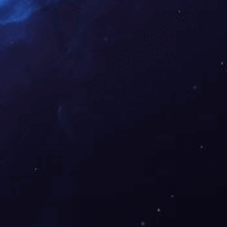
包括：木材干
：±5%RH），
/），智能化远程控