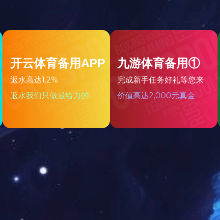
括：高温木材平衡窑，高温
木材干燥窑
，高温木材炭化窑，恒
脱脂干燥房等一系例室内环境气候控制工程。