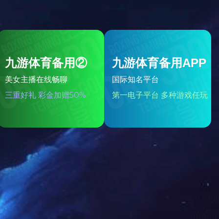
温恒湿木材养生