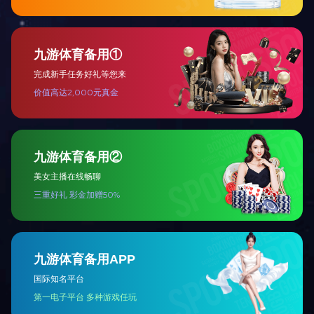
手术室净化工程
实验室净化工程
消毒供应室工程
ICU净化装修工程
中心供氧工程
洁净厂房工程
客服微信
专注手术室、实验室、洁净室净化装修，ICU装修，负压隔离病房建
设方面，设计、施工、装修、净化
电话：18980800355 / 18980800355
Q Q：970851038
地址：四川省成都市金牛区韦家碾一路118号
Copyright © 2019-2020 四川华锐净化工程版权所有