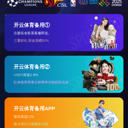
升使用性能，这也是延长使用寿命的有效体现。
九游平台
|
星空官网
|
开云线上平台（集团）官方网站
|
多宝在线(中国)唯一官方
网站
|
开云手机注册_开云（中国）
|
开云电子_开云电子（中国）
|
星空网页版官
网_星空（中国）
|
九游网·官方端网站登录入口
|
milan米兰官网_米兰(中国)
|
上一篇：
食品冷库建造要领有哪些
下一篇：
食品冷库怎样做好预冷工
作
相关文章
低温冷库需满足的三大标准
低温冷库建造设计需考虑哪些问
题
低温冷库安装你了解多少
什么是装配冷库
什么是土建式冷库
什么叫高温冷库
了解这些，选择保鲜冷库不走弯
了解保鲜冷库的组成，建造冷库
路
不在盲目
星空online（中国）