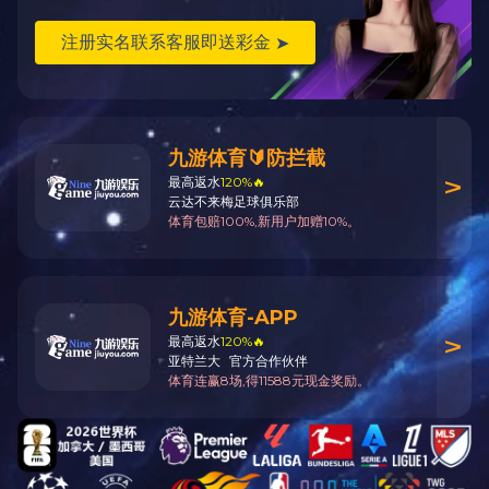
方一定能够要选择合适的位置安防，距离地面高度适宜，而
且一定要安装牢固。
3、电器导线性能配置一定要符合行业标准，并且接头处
一定要牢固，要用相应的密封胶接好。
4、制冷系统安装之间一定要认真的检查有没有漏现象，
安装过程中一定要牢固；电线排放一定要注意使用空调扎带
包裹，而且使用波纹软管或是线槽保护。
5、对于平衡窗安装一定要针对特定的环境选择合适的部
位安装，不能安装过于显眼处，也不要安装在通风口上方，
开孔的高度一定要合适。
6、库板的密封一定要采用专业的密封胶，保持粘固的牢
固性。
食品冷库建造一定要讲究规范性，以上的这些安装规范
操作注意事项也是更好的确保冷库的安全性，更为有效的提