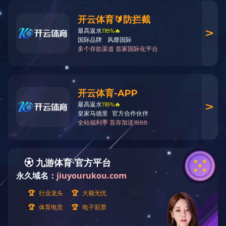
中山机电有限公司在食品冷库建造过程中会着重注意一
些重要部件的安装规范细节操作问题，如下：
1、铜管排放在冷库安装的过程中要求，所有铜管必须穿
保温管，而且和同方向电线一起用空调扎带包裹号。
2、散热器安装时候需要离主机越近越好，最好是主机上