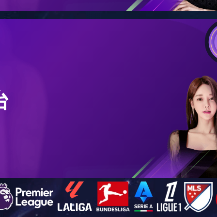
很大程度上取决于环境条件，如果我们人为的控制好条件环境
保证母种必须是当年当代，栽培种是当年当代；管理是红线，控
还是温度的调控最为重要，菌丝体生长在20度-25度，原基形成1