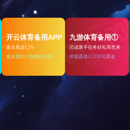
没有保障。因此，我们建议必须使用工厂化种植羊肚菌，并可
自动温、湿、光、气控设施，一年四季规模化种植羊肚菌。
厂化生产羊肚菌。利用普通空置房屋安装空调，可改建小微工
X50%X8层=200平方，每平方可产羊肚菌80-140个，约18
400元以上，综合面积200平方可创产值8万元以上，每平方菌种培
，成本非常低廉，其利润相当可观。这只是一个批次的产值，因为是
，一年则可生产三到四个批次，经济效益将是非常可观。
的人必定能更快占领市场，如果在食用菌厂房设计方面有意向