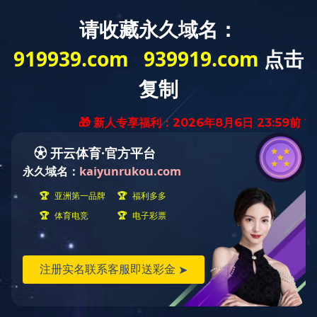
24小时电话
18980800355
主页
星空online（中国）
星空网页版登录页面入口
星空online（中国
新闻动态
关于我们
当前位置 ：
主页
/
星空网页版登录页面入口
/
手术室净化
/ 正文
手术室净化工程造价高的原因与未来发
展趋势
华锐净化 / 2021-04-01 12:20:16 / 阅读
628次
手术室净化工程造价高的原因与未来发展趋势 文章摘要：手
术室净化工程要以专业的技术，熊洪的实力，获得可持续发
展。净化电话：18653126068
随着人们越来越对医疗工程的关注，医疗已经成为手术室净化工程的重点领
域。人们已经充分的认识到手术室净化工程的意义。所以医院在建设手术是净化
工程时都非常的谨慎。一些实力资金不强的医院，甚至还面临着资金困难。那么