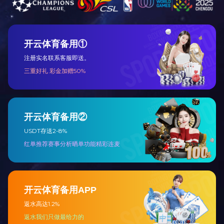
手术室净化工程
实验室净化工程
消毒供应室工程
ICU净化装修工程
中心供氧工程
洁净厂房工程
客服微信
专注手术室、实验室、洁净室净化装修，ICU装修，负压隔离病房建
设方面，设计、施工、装修、净化
电话：18980800355 / 18980800355
Q Q：970851038
地址：四川省成都市金牛区韦家碾一路118号
Copyright © 2019-2020 四川华锐净化工程版权所有