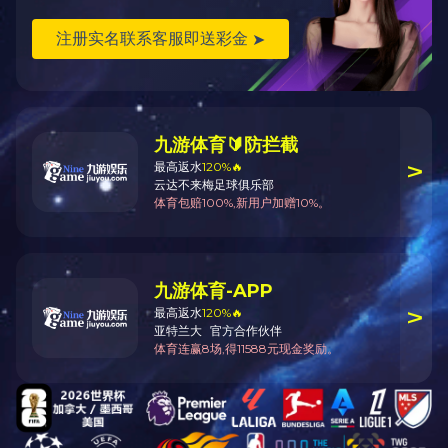
2013年，我国的卫生总费用占 GDP 的比重始终处于5%左右，则美国则是超
过了17%。我国的医疗支出水平与西方国家还是有一定的差距。而从另一个角度
来看，便意味着还有很大的发展潜力。也就是说，未来的净化工程还将不断实
施。手术室净化工程公司应“练好内功”，以专业的水平、雄厚的实力，获得可持续
发展。
九游平台
|
星空官网
|
开云线上平台（集团）官方网站
|
多宝在线(中国)唯一官方
网站
|
开云手机注册_开云（中国）
|
开云电子_开云电子（中国）
|
星空网页版官
网_星空（中国）
|
九游网·官方端网站登录入口
|
milan米兰官网_米兰(中国)
|
上一篇：
手术室净化工程空气净化
下一篇：
手术室净化工程需要稳扎
系统的注意要求
稳扎脚踏实地的施行
相关文章
手术室净化级别：百级层流让现
手术室净化级别：百级、千级、
代医疗迈上新台阶
万级、十万级、三十万级
手术室净化级别层层分 空气中洁
手术室净化级别层层分 空气中洁
净概念各不同
净概念各不同
手术室净化系统施工准备研究
手术室净化相关原理分析
手术室净化的行业发展趋势
手术室净化的布局方式
星空online（中国）