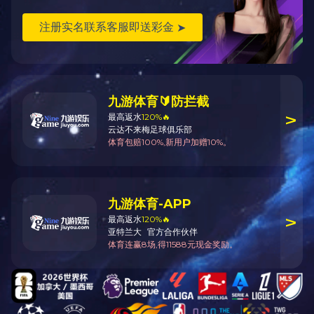
上一篇：
手术室净化工程：医生和
下一篇：
手术室净化工程：实际运
病人进入手术室前做什么
行双走道，洁污分流有保障
相关文章
手术室净化级别：百级层流让现
手术室净化级别：百级、千级、
代医疗迈上新台阶
万级、十万级、三十万级
手术室净化级别层层分 空气中洁
手术室净化级别层层分 空气中洁
净概念各不同
净概念各不同
手术室净化系统施工准备研究
手术室净化相关原理分析
手术室净化的行业发展趋势
手术室净化的布局方式
星空online（中国）
手术室净化工程
实验室净化工程
消毒供应室工程
ICU净化装修工程
中心供氧工程
洁净厂房工程