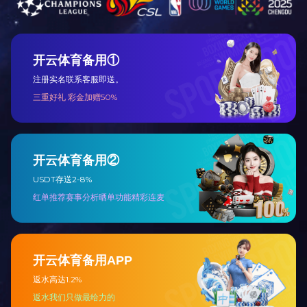
进行生物实验室装修设计的2大基
践行8部实验室气路设计标准
本点
实验室建设联体通风柜注意下面8
点
试验室规划方案，专业实验室整
实验室试验台厂家做好8点注意
体规划公司
记住实验室家具选购的3个方面，
轻松搞定选择困惑
星空online（中国）
手术室净化工程
实验室净化工程
消毒供应室工程
ICU净化装修工程
中心供氧工程
洁净厂房工程