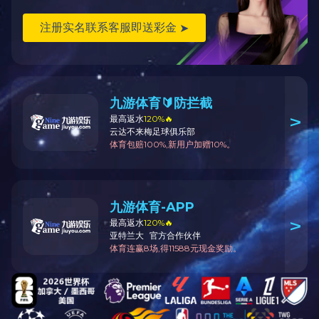
(5)留样观察室，包括加速稳定性考察室；
(6)人员用室，如：更衣室、休息室；
(7)特殊分析作业区。药厂质检实验室设计分为理化系统(如高
温室、天平室、精密仪器室、毒气室等)和生物系统(如微生物
限度检定室、抗生素微生物检定室、无菌检查室等)。另外，
还应设有办公室、中药标本室(对中药制剂)。
九游平台
|
星空官网
|
开云线上平台（集团）官方网站
|
多宝在线(中国)唯一官方
网站
|
开云手机注册_开云（中国）
|
开云电子_开云电子（中国）
|
星空网页版官
网_星空（中国）
|
九游网·官方端网站登录入口
|
milan米兰官网_米兰(中国)
|
上一篇：
良好的科学实验室设计应
下一篇：
药厂实验室设计要注意什
具备哪些规范
么来应对新型肺炎症状？
相关文章
洁净实验室哪些技术参数值得了
选择合适的实验室操作台，通道
解
和台面2点是核心