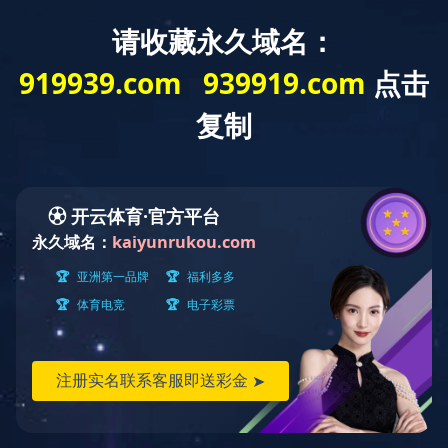
24小时电话
18980800355
主页
星空online（中国）
星空网页版登录页面入口
星空online（中国
新闻动态
关于我们
当前位置 ：
主页
/
星空网页版登录页面入口
/
实验室净化
/ 正文
药厂实验室设计要求具备的7个功能布置
华锐净化 / 2021-04-01 19:26:22 / 阅读
760次
药厂实验室设计要求具备的7个功能布置
药厂实验室设计是
医药工业项目设计中重要的组成部分，众所周知，影响药品
质量的因素众多，包括人为差错、药品污染和交叉污染。所
以必须设计科学、合理的质检中心。
药厂质检中心承担着质量管理部门的一个重要职能一质量控