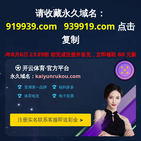
24小时电话
18980800355
主页
星空online（中国）
星空网页版登录页面入口
星空online（中国
新闻动态
关于我们
当前位置 ：
主页
/
星空网页版登录页面入口
/
实验室净化
/ 正文
药品柜
华锐净化 / 2021-04-01 21:04:15 / 阅读
575次
药品柜
5S工厂环保-质量-交期有保证
尺寸颜色可定制，满足更能更人性化
供应系统强，可根据要求选择设备
模块化实验室家具，便于后期灵活组合
1对1服务，沟通更顺畅