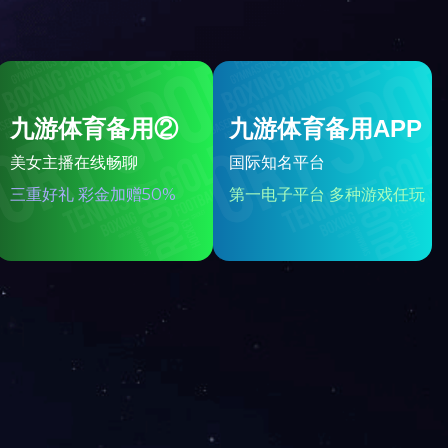
喷涂而成，箱体一
页版官网_星空（中国）
要点，合理选择，放心满意
x
台面2点是核心
手机
规划公司
轻松搞定选择困惑
电话
微信