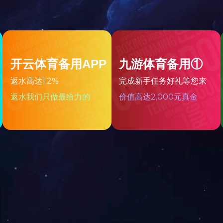
木柜体，化学实验室实验台的支架是经酸洗磷化处理后环氧树脂
国)唯一官方网站
|
开云手机注册_开云（中国）
|
开云电子_开云电子（中国）
|
星空网
下一篇：
认识实验室家具定制的2大
选择合适的实验室操作台，通道和
践行8部实验室气路设计标准
试验室规划方案，专业实验室整体
记住实验室家具选购的3个方面，