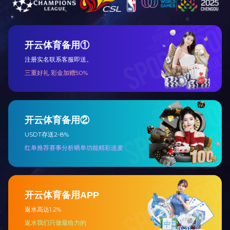
要点
一个？
如何根据净化车间装修的具体
成都净化车间通风和排气系统
需求选择风机类型
的设计要点
成都净化车间装修注意事项
成都净化车间装修报价受哪些
因素影响价格
星空online（中国）
手术室净化工程
实验室净化工程
消毒供应室工程
ICU净化装修工程
中心供氧工程
洁净厂房工程
客服微信