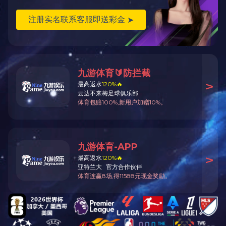
5、实验室通风柜在使用时，每2小时进行10分钟的补风(即开
窗通风);使用时间超过5小时的，要敞开窗户，避免室内出现
负压。
九游平台
|
星空官网
|
开云线上平台（集团）官方网站
|
多宝在线(中国)唯一官方
网站
|
开云手机注册_开云（中国）
|
开云电子_开云电子（中国）
|
星空网页版官
网_星空（中国）
|
九游网·官方端网站登录入口
|
milan米兰官网_米兰(中国)
|
上一篇：
实验室通风工程销售人员
下一篇：
实验室通风系统设计 实验
需要注意的一些问题
室通风系统技术要求
相关文章
壹加壹超市冷库及冷柜项目
医药冷库工程有哪些通风方式
鲁泰纺织恒温恒湿实验室项目启
高精度恒温恒湿实验室应注意哪
动
些方面
高温实验室设计的五大注意事项
质量检测恒温恒湿实验室
药品实验室离不开恒温恒湿空调
纺织恒温恒湿实验室设计